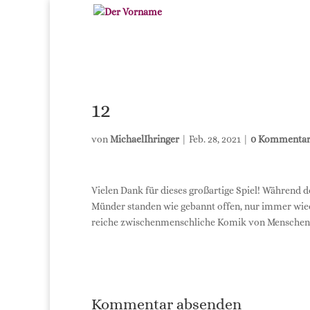
12
von
MichaelIhringer
|
Feb. 28, 2021
|
0 Kommenta
Vie­len Dank für die­ses groß­ar­ti­ge Spiel! Wäh­rend
Mün­der stan­den wie gebannt offen, nur immer wie­der
rei­che zwi­schen­mensch­li­che Komik von Men­schen,
Kommentar absenden