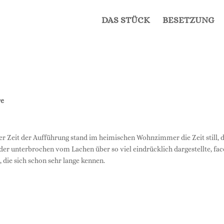
DAS STÜCK
BESET­ZUNG
re
 der Zeit der Auf­füh­rung stand im hei­mi­schen Wohn­zim­mer die Zeit still, 
 unter­bro­chen vom Lachen über so viel ein­drück­lich dar­ge­stell­te, face
 die sich schon sehr lan­ge kennen.