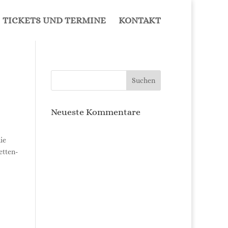
TICKETS UND TERMINE
KON­TAKT
Neu­es­te Kommentare
die
t­ten­