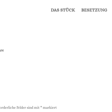
DAS STÜCK
BESET­ZUNG
re
orderliche Felder sind mit
*
markiert